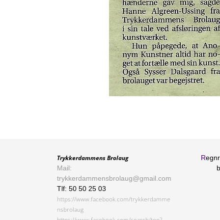
Trykkerdammens Brolaug
R
egnr
Mail:
trykkerdammensbrolaug@gmail.com
Tlf: 50 50 25 03
https://www.facebook.com/trykkerdamme
nsbrolaug
https://www.facebook.com/search/top?