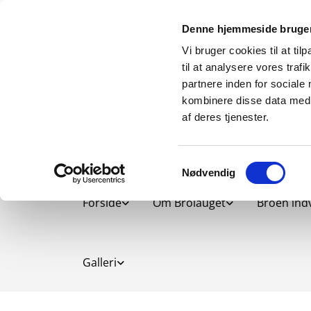
Denne hjemmeside bruger
Vi bruger cookies til at til
til at analysere vores tra
partnere inden for sociale
kombinere disse data med a
af deres tjenester.
Samtykkevalg
Nødvendig
Forside
Om Brolauget
Broen indv
Galleri