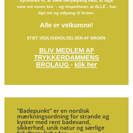
opfordres til, at være behjælpelig med, at tage
vare om vores bro
- og respekterer, at ALLE - har
lige ret og adgang til broen.
Alle er velkomne!
STØT VEDLIGEHOLDELSEN AF BROEN
BLIV MEDLEM AF
TRYKKERDAMMENS
BROLAUG
-
klik her
"Badepunkt" er en nordisk
mærkningsordning for strande og
kyster med rent badevand,
sikkerhed, unik natur og særlige